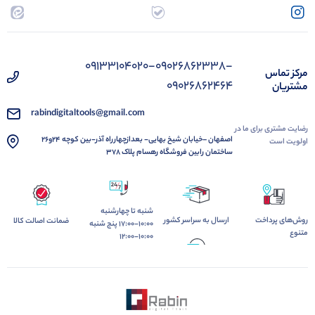
09133104020-09026862338-
مرکز تماس
09026862464
مشتریان
rabindigitaltools@gmail.com
رضایت مشتری برای ما در
اصفهان –خیابان شیخ بهایی- بعدازچهارراه آذر-بین کوچه 24و26
اولویت است
ساختمان رابین فروشگاه رهسام پلاک ۳۷۸
شنبه تا چهارشنبه
روش‌های پرداخت
ارسال به سراسر کشور
ضمانت اصالت کالا
10:00-17:00 پنج شنبه
متنوع
10:00-12:00