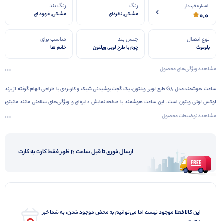
رنگ
رنگ بند
امتیاز 0 خریدار
0.0
مشکی, نقره‌ای
مشکی, قهوه ای
نوع اتصال
جنس بند
مناسب برای
بلوتوث
چرم با طرح لویی ویلتون
خانم ها
مشاهده ویژگی‌های محصول
ساعت هوشمند مدل G8 طرح لویی ویلتون، یک گجت پوشیدنی شیک و کاربردی با طراحی الهام گرفته از برند
لوکس لوئی ویتون است. این ساعت هوشمند با صفحه نمایش دایره‌ای و ویژگی‌های سلامتی مانند مانیتور
ضربان قلب و اکسیژن خون، به شما کمک می‌کند تا سلامت خود را به طور دقیق زیر نظر داشته باشید.
مشاهده توضیحات محصول
همچنین، با حالت‌های ورزشی متنوع، این ساعت هوشمند همراه ایده‌آلی برای ورزشکاران است.
ارسال فوری تا قبل ساعت 12 ظهر فقط کارت به کارت
این کالا فعلا موجود نیست اما می‌توانیم به محض موجود شدن، به شما خبر