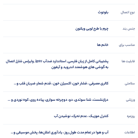
بلوتوث
نوع اتصال
چرم با طرح لویی ویلتون
جنس بند
خانم ها
مناسب برای
پشتیبانی کامل از زبان فارسی, استاندارد ضدآب ip67, وایرلس شارژ, اتصال
قابلیت ها
به گوشی های هوشمند اندروید و آیفون
کالری مصرفی ، فشار خون، اکسیژن خون ، قدم‌ شمار، ضربان قلب و…
سلامتی
درازنشست، شنا سوئدی، دو، دوچرخه سواری، پیاده روی، کوه نوردی و …
ورزشی
کنترل موزیک ، عدم تحرک، نوشیدن آب
روزمره
آب و هوا در تمام مدت طول روز ، یادآوری اعلان‌ها، پخش موسیقی و…
اطلاعات