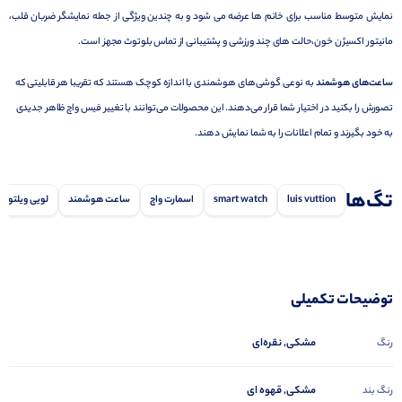
نمایش متوسط مناسب برای خانم ها عرضه می شود و به چندین ویژگی از جمله نمایشگر ضربان قلب،
مانیتور اکسیژن خون،حالت های چند ورزشی و پشتیبانی از تماس بلوتوث مجهز است.
ساعت‌های هوشمند
به نوعی گوشی‌های هوشمندی با اندازه کوچک هستند که تقریبا هر قابلیتی که
تصورش را بکنید در اختیار شما قرار می‌دهند. این محصولات می‌توانند با تغییر فیس واچ ظاهر جدیدی
به خود بگیرند و تمام اعلانات را به شما نمایش دهند.
تگ‌ها
luis vuttion
smart watch
اسمارت واچ
ساعت هوشمند
لویی ویلتون
توضیحات تکمیلی
مشکی, نقره‌ای
رنگ
مشکی, قهوه ای
رنگ بند