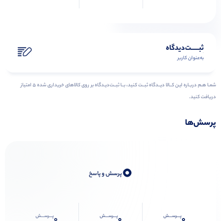
ثبـــــت‌دیدگاه
به‌عنوان کاربر
شمـا هـم دربـاره ایـن کــالا دیــدگاه ثبــت کنید، بــا ثبــت‌دیـدگاه بر روی کالاهای خریداری شده ۵ امتیاز
دریافت کنید.
پرسش‌ها
0
پرسش و پاسخ
پـــرســـش
پـــرســـش
پـــرســـش
0
0
0