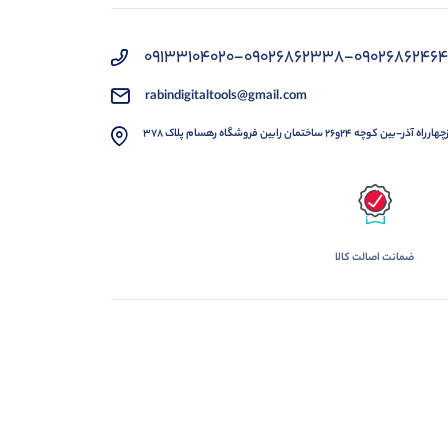
09133104020-09026862338-09026862464
rabindigitaltools@gmail.com
 ساختمان رابین فروشگاه رهسام پلاک ۳۷۸
ضمانت اصالت کالا