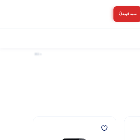
(:
سبد‌خرید
0 کالا