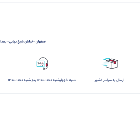
اصفهان –خیابان شیخ بهایی- بعدازچهارراه آذر-بین کوچه 24و26
ارسال به سراسر کشور
شنبه تا چهارشنبه 10:00-17:00 پنج شنبه 10:00-12:00