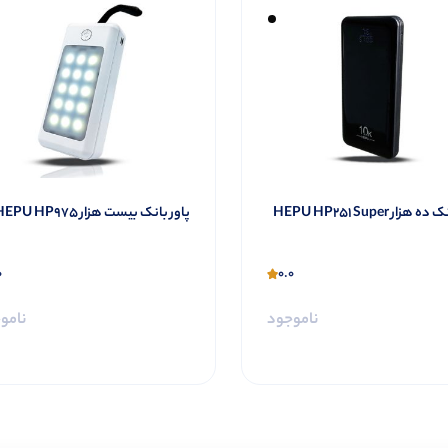
پاور بانک ده هزار HEPU HP251 Super
پاور بانک بیست هزار HEPU HP975
0
0.0
ناموجود
نامو