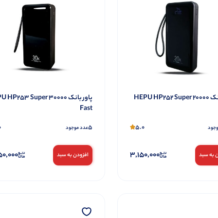
پاور بانک 20000 HEPU HP252 Super
پاور بانک 30000 P253 Super
Fast
0
5
5.0
وجود
عدد موجود
50,000
3,150,000
 به سبد
افزودن به سبد