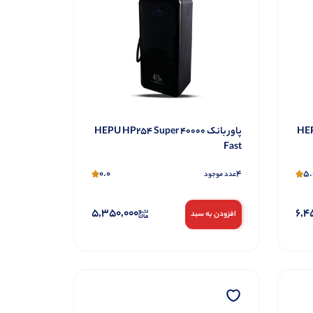
HEPU H
پاور بانک 40000 HEPU HP254 Super
Fast
0.0
4
5.
عدد موجود
5,350,000
6,4
افزودن به سبد