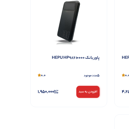
HEPU H
پاور بانک 10000 HEPU HP986
0.0
5
0.
عدد موجود
1,950,000
4,2
افزودن به سبد