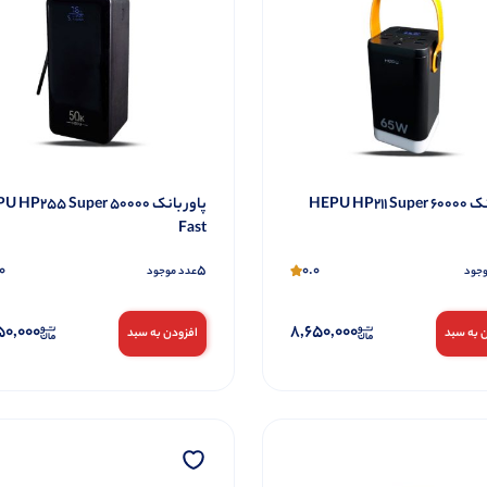
پاور بانک 60000 HEPU HP211 Super
پاور بانک 50000 P255 Super
Fast
0
5
0.0
وجود
عدد موجود
50,000
8,650,000
 به سبد
افزودن به سبد