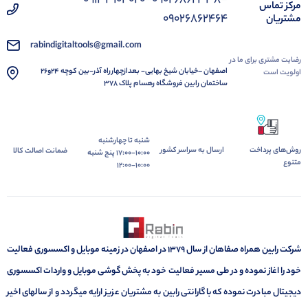
مرکز تماس
09026862464
مشتریان
rabindigitaltools@gmail.com
رضایت مشتری برای ما در
اصفهان –خیابان شیخ بهایی- بعدازچهارراه آذر-بین کوچه 24و26
اولویت است
ساختمان رابین فروشگاه رهسام پلاک ۳۷۸
شنبه تا چهارشنبه
ارسال به سراسر کشور
روش‌های پرداخت
ضمانت اصالت کالا
10:00-17:00 پنج شنبه
متنوع
10:00-12:00
شرکت رابین همراه صفاهان از سال 1379 در اصفهان در زمینه موبایل و اکسسوری فعالیت
خود را اغاز نموده و در طی مسیر فعالیت خود به پخش گوشی موبایل و واردات اکسسوری
دیجیتال مبادرت نموده که با گارانتی رابین به مشتریان عزیز ارایه میگردد و از سالهای اخیر