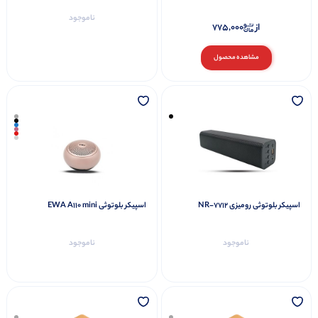
ناموجود
از
775,000
مشاهده محصول
اسپیکر بلوتوثی رومیزی NR-7712
اسپیکر بلوتوثی EWA A110 mini
ناموجود
ناموجود