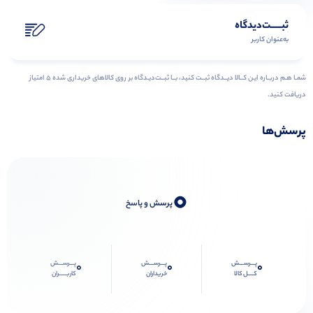
ثبـــــت‌دیدگاه
به‌عنوان کاربر
شمـا هـم دربـاره ایـن کــالا دیــدگاه ثبــت کنید، بــا ثبــت‌دیـدگاه بر روی کالاهای خریداری شده ۵ امتیاز
دریافت کنید.
پرسش‌ها
0
پرسش و پاسخ
پـــرســـش
پـــرســـش
پـــرســـش
0
0
0
کــــل کالا
خریداران
کاربـــــران