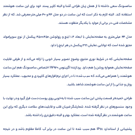
سامسونگ سعی داشته تا از همان زبان طراحی آشنا و البته کاربر پسند خود برای این ساعت هوشمند
استفاده کند. البته لازم به ذکر است که این ساعت در دو مدل 44 و 40 میلی‌متر معرفی شد. که از نظر
مشخصات فنی، در برخی از موارد با یکدیگر متفاوت هستند.
مدل 44 میلی‌متری به صفحه‌نمایش با ابعاد 1.4 اینچ و رزولوشن 450×450 پیکسل از نوع سوپرامولد
مجهز شده است که توانایی نمایش 321 پیکسل در هر اینچ را دارد.
صفحه‌نمایشی که در شرایط نوری متنوع، وضوح تصویر بسیار خوبی را ارائه می‌کند و از طرفی قابلیت
صفحه‌نمایش همواره روشن را هم دارد. پردازنده اگزینوس W920 اختصاص سامسونگ هم این ساعت
هوشمند را همراهی می‌کند که سبب شده تا در اجرای نرم‌افزار‌های کاربردی و محبوب، عملکرد بسیار
روان و جذابی را از این ساعت هوشمند شاهد باشید.
طراحی خمیده‌تر قسمت پشتی این ساعت سبب شده تا به‌خوبی روی پوست دست قرار گیرد و در نهایت با
وجود سنسور‌های در نظر گرفته شده. شمارشگر ضربان قلب و قابلیت‌های سلامت دیگری که برای این
ساعت هوشمند در نظر گرفته شده است، عملکرد بهتر و البته دقیق‌تری را داشته باشد.
پشتیبانی از استاندارد IP68 هم سبب شده تا این ساعت در برابر آب کاملا مقاوم باشد و در نتیجه