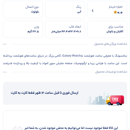
رنگ
نوع اتصال
امتیاز 0 خریدار
0.0
آبی
بلوتوث
مناسب برای
ابعاد قاب
وزن
آقایان و بانوان
۹.۸×۴۳.۳×۴۴.۴ میلی‌متر
۳۲.۵ گرم
مشاهده ویژگی‌های محصول
سامسونگ با معرفی ساعت هوشمند Galaxy Watch5، گامی بزرگ در دنیای ساعت‌های هوشمند برداشته
است. این ساعت با طراحی زیبا و ارگونومیک، صفحه نمایش سوپر آمولد با کیفیت بالا و پردازنده قدرتمند
اگزینوس W920، تجربه‌ای روان و لذت‌بخش را برای کاربران فراهم می‌کند. قابلیت‌هایی نظیر اندازه‌گیری
مشاهده توضیحات محصول
ضربان قلب، مقاومت در برابر آب، شارژ بی‌سیم و پشتیبانی از انواع ورزش‌ها، این ساعت را به یک همراه
همه‌کاره تبدیل کرده است.
ارسال فوری تا قبل ساعت 12 ظهر فقط کارت به کارت
این کالا فعلا موجود نیست اما می‌توانیم به محض موجود شدن، به شما خبر