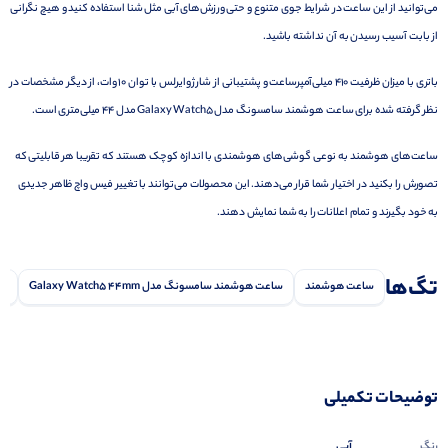
می‌توانید از این ساعت در شرایط جوی متنوع و حتی ورزش‌های آبی مثل شنا استفاده کنید و هیچ نگرانی
از بابت آسیب رسیدن به‌ آن نداشته باشید.
باتری با میزان ظرفیت 410 میلی‌آمپر‌ساعت و پشتیبانی از شارژ وایرلس با توان 10 وات، از دیگر مشخصات در
نظر گرفته شده برای ساعت هوشمند سامسونگ مدل Galaxy Watch5 مدل 44 میلی‌متری است.
ساعت‌های هوشمند
به نوعی گوشی‌های هوشمندی با اندازه کوچک هستند که تقریبا هر قابلیتی که
تصورش را بکنید در اختیار شما قرار می‌دهند. این محصولات می‌توانند با تغییر فیس واچ ظاهر جدیدی
به خود بگیرند و تمام اعلانات را به شما نمایش دهند.
تگ‌ها
ساعت هوشمند
ساعت هوشمند سامسونگ مدل Galaxy Watch5 44mm
سا
توضیحات تکمیلی
آبی
رنگ