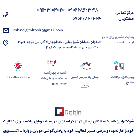
09133104020-09026862338-
مرکز تماس
09026862464
مشتریان
rabindigitaltools@gmail.com
رضایت مشتری برای ما در
اصفهان –خیابان شیخ بهایی- بعدازچهارراه آذر-بین کوچه 24و26
اولویت است
ساختمان رابین فروشگاه رهسام پلاک ۳۷۸
شنبه تا چهارشنبه
روش‌های پرداخت
ارسال به سراسر کشور
ضمانت اصالت کالا
10:00-17:00 پنج شنبه
متنوع
10:00-12:00
شرکت رابین همراه صفاهان از سال 1379 در اصفهان در زمینه موبایل و اکسسوری فعالیت
خود را اغاز نموده و در طی مسیر فعالیت خود به پخش گوشی موبایل و واردات اکسسوری