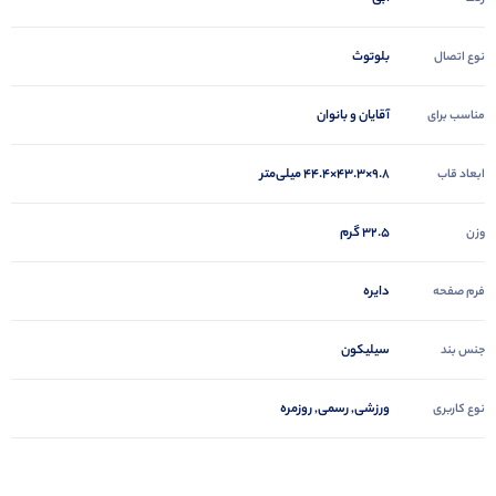
بلوتوث
نوع اتصال
آقایان و بانوان
مناسب برای
۹.۸×۴۳.۳×۴۴.۴ میلی‌متر
ابعاد قاب
۳۲.۵ گرم
وزن
دایره
فرم صفحه
سیلیکون
جنس بند
ورزشی, رسمی, روزمره
نوع کاربری