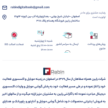
rabindigitaltools@gmail.com
رضایت مشتری برای ما در
اصفهان –خیابان شیخ بهایی- بعدازچهارراه آذر-بین کوچه 24و26
اولویت است
ساختمان رابین فروشگاه رهسام پلاک ۳۷۸
شنبه تا چهارشنبه
روش‌های پرداخت
ارسال به سراسر کشور
ضمانت اصالت کالا
10:00-17:00 پنج شنبه
متنوع
10:00-12:00
شرکت رابین همراه صفاهان از سال 1379 در اصفهان در زمینه موبایل و اکسسوری فعالیت
خود را اغاز نموده و در طی مسیر فعالیت خود به پخش گوشی موبایل و واردات اکسسوری
دیجیتال مبادرت نموده که با گارانتی رابین به مشتریان عزیز ارایه میگردد و از سالهای اخیر
به فروش اینترنتی محصولات خود شامل گوشی موبایل و آداپتور و پاوربانک و هدایای