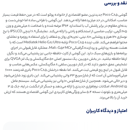
نقد و بررسی
گوشی Poco C85 جدیدترین عضو اقتصادی از خانواده پوکو است که در عین حفظ قیمت بسیار
مناسب، امکاناتی در حد میان‌رده‌ها ارائه می‌دهد. این گوشی با طراحی ساده اما خوش‌دست و
بدنه‌ای مقاوم در برابر پاشش آب با استاندارد IP64 عرضه شده و با ضخامت ۸ میلی‌متری و وزن
۲۰۵ گرمی، ترکیب مناسبی از استحکام و راحتی را ارائه می‌کند. نمایشگر ۶.۹ اینچی IPS LCD با نرخ
نوسازی ۱۲۰ هرتز و روشنایی ۸۱۰ نیتی، تجربه‌ای روان و شفاف را برای استفاده روزمره و تماشای
محتوا فراهم می‌کند. قلب تپنده Poco C85 تراشه Mediatek Helio G81 Ultra است که با
هشت هسته پردازشی و پردازنده گرافیکی Mali-G52 MC2، عملکرد قابل‌قبولی در اجرای
برنامه‌ها و بازی‌های سبک دارد. این گوشی از کارت حافظه جانبی نیز پشتیبانی می‌کند و نگران
ارتقا حافظه نباشید. در بخش دوربین، یک سنسور اصلی ۵۰ مگاپیکسلی و یک لنز QVGA برای
تشخیص عمق حضور دارند که در کنار دوربین سلفی ۸ مگاپیکسلی، عکس‌هایی مناسب و
قابل قبول در اینج رنج قیمتی ثبت می‌کنند. اما نقطه درخشان Poco C85 باتری قدرتمند ۶۰۰۰
میلی‌آمپرساعتی آن است که از شارژ سریع ۳۳ واتی پشتیبانی می‌کند. این باتری زود شارژ می‌شود
و دیر خالی می‌شود. همچنین از شارژ معکوس ۱۰ واتی نیز پشتیبانی می‌کند. سیستم عامل
Android 15، امکانات نرم‌افزاری جدیدی را ارائه می‌دهد و حسگر اثر انگشت در لبه، جک ۳.۵
میلی‌متری و بلوتوث نسخه ۵.۴ سایر ویژگی‌های کاربردی این گوشی اقتصادی هستند که ارزش
خرید آن را بالا می‌برند.
امتیاز و دیدگاه کاربران