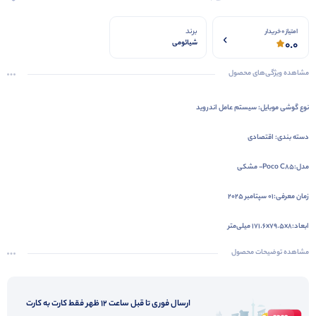
برند
امتیاز 0 خریدار
0.0
شیائومی
مشاهده ویژگی‌های محصول
نوع گوشی موبایل: سیستم عامل اندروید
دسته ‌بندی: اقتصادی
مدل:Poco C۸۵- مشکی
زمان معرفی:۰۱ سپتامبر ۲۰۲۵
ابعاد:۱۷۱.۶x۷۹.۵x۸ میلی‌متر
مشاهده توضیحات محصول
ارسال فوری تا قبل ساعت 12 ظهر فقط کارت به کارت