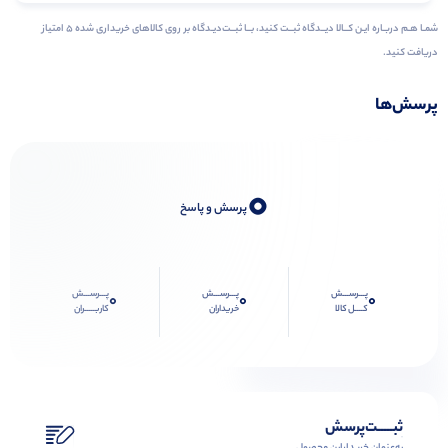
شمـا هـم دربـاره ایـن کــالا دیــدگاه ثبــت کنید، بــا ثبــت‌دیـدگاه بر روی کالاهای خریداری شده ۵ امتیاز
دریافت کنید.
پرسش‌ها
0
پرسش و پاسخ
پـــرســـش
پـــرســـش
پـــرســـش
0
0
0
کــــل کالا
خریداران
کاربـــــران
ثبـــــت‌پرسش