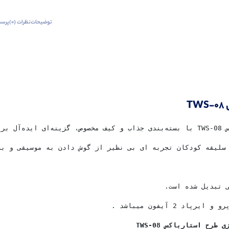
توضیحات
نظرات (0)
پرسش
T