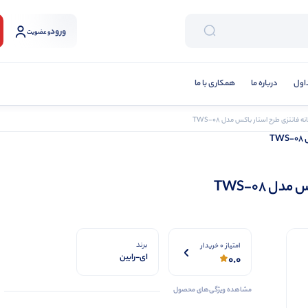
ورود
و عضویت
اول
درباره ما
همکاری با ما
ه فانتزی طرح استار باکس مدل TWS-08
T
ل TWS-08
برند
امتیاز 0 خریدار
ای-رابین
0.0
مشاهده ویژگی‌های محصول