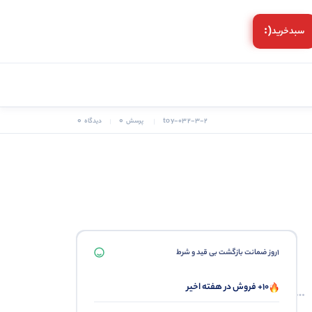
(:
سبد‌خرید
0
0
toy-032-3-2
پرسش
دیدگاه
1روز ضمانت بازگشت بی قید و شرط
10+ فروش در هفته اخیر