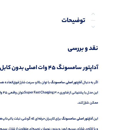
توضیحات
توضیحات تکمیلی
نقد و بررسی
نظرات (0)
آداپتور سامسونگ ۴۵ وات اصلی بدون کابل (Original 45W PD Charger)
پرسش‌ها
اگر به دنبال
آداپتور اصلی سامسونگ
با توان بالا و سرعت شارژ فوق‌العاده هس
ممکن شارژ کند.
این
آداپتور اصلی سامسونگ
برای کاربران حرفه‌ای که گوشی، تبلت یا لپ‌تاپ‌های Type-C دارند طراحی
و با ارائه‌ی شارژی سریع، ایمن و بدون نوسان، تجربه‌ای متفاوت از شارژر س