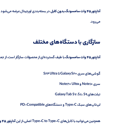
آداپتور 45 وات سامسونگ بدون کابل
در بسته‌بندی اورجینال عرضه می‌شود 
می‌رود.
سازگاری با دستگاه‌های مختلف
آداپتور 45 وات سامسونگ
با طیف گسترده‌ای از محصولات سازگار است، از جمل
گوشی‌های سری Galaxy S20 تا S24 Ultra
سری Note 10 و Note 20 Ultra
تبلت‌های Galaxy Tab S7، S8، S9
لپ‌تاپ‌های سبک Type-C و دستگاه‌های PD-Compatible
همچنین می‌توانید با کابل‌های Type-C to Type-C اصلی،از این
آداپتور 45 وات