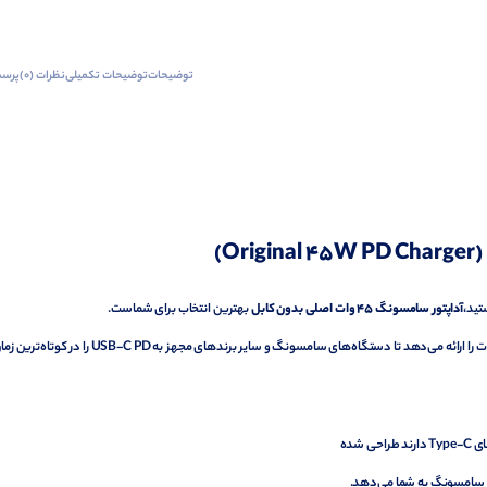
توضیحات
توضیحات تکمیلی
نظرات (0)
پرسش
تید،
آداپتور سامسونگ ۴۵ وات اصلی بدون کابل
بهترین انتخاب برای شماست.
این مدل با پشتیبانی از فناوری Super Fast Charging 3.0،توان واقعی ۴۵ وات را ارائه می‌دهد تا دستگاه‌های سامسونگ و سایر برندهای مجهز به USB-C PD را در کوت
 شده
ریع سامسونگ به شما می‌دهد.