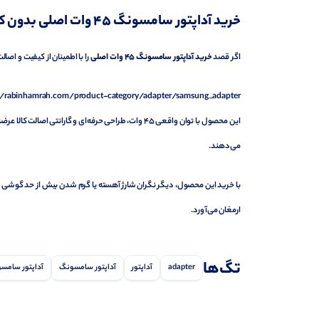
خرید آداپتور سامسونگ ۴۵ وات اصلی بدون کابل
اگر قصد
خرید آداپتور سامسونگ ۴۵ وات اصلی
را با اطمینان از کیفیت و اصا
//rabinhamrah.com/product-category/adapter/samsung_adapter/
این محصول با توان واقعی ۴۵ وات، طراحی حرفه‌ای و گارا
می‌دهند.
با خرید این محصول، دیگر نگران شارژ آهسته یا گرم شدن بیش از حد گوشی خود 
ارمغان می‌آورد.
تگ‌ها
adapter
آداپتور
آداپتور سامسونگ
آداپتور سامسونگ 45W PD بدون کاب